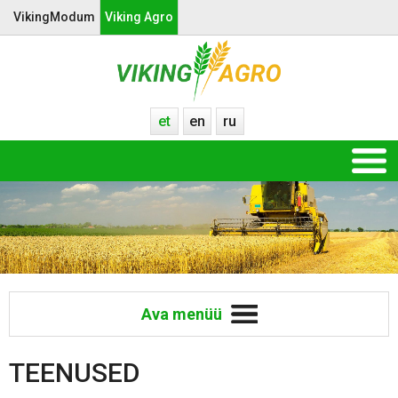
VikingModum
Viking Agro
et
en
ru
Ava menüü
TEENUSED